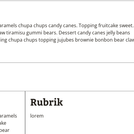
aramels chupa chups candy canes. Topping fruitcake sweet.
law tiramisu gummi bears. Dessert candy canes jelly beans
udding chupa chups topping jujubes brownie bonbon bear cla
Rubrik
caramels
lorem
ake
 bear