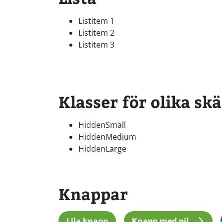
Listitem 1
Listitem 2
Listitem 3
Klasser för olika sk
HiddenSmall
HiddenMedium
HiddenLarge
Knappar
Lila knapp
Knapp med pil