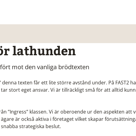
för lathunden
mfört mot den vanliga brödtexten
” denna texten får ett lite större avstånd under. På FAST2 ha
ar stort eget ansvar. Vi är tillräckligt små för att alltid kunn
rån ”Ingress” klassen. Vi är oberoende ur den aspekten att v
ägare är också aktiva i företaget vilket skapar förutsättning
snabba strategiska beslut.