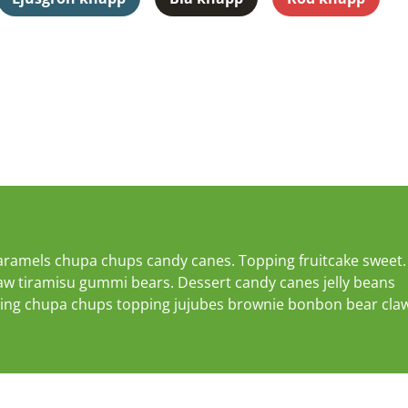
aramels chupa chups candy canes. Topping fruitcake sweet.
law tiramisu gummi bears. Dessert candy canes jelly beans
udding chupa chups topping jujubes brownie bonbon bear cla