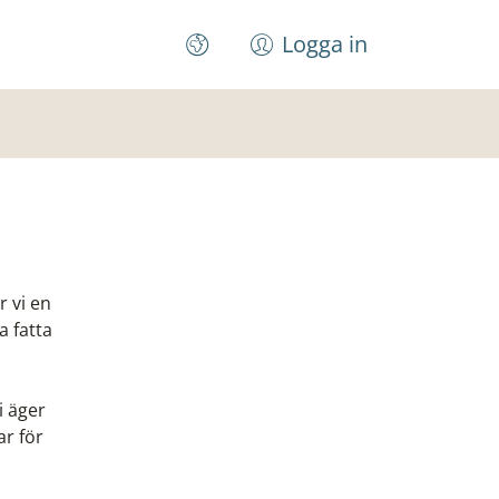
Logga in
r vi en
a fatta
i äger
ar för