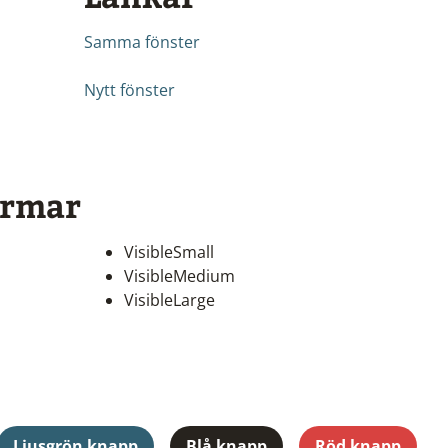
Samma fönster
Nytt fönster
ärmar
VisibleSmall
VisibleMedium
VisibleLarge
Ljusgrön knapp
Blå knapp
Röd knapp